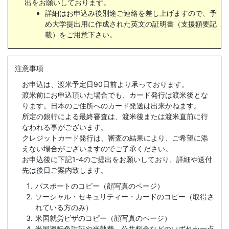
出をお願いしております。
詳細はお申込み後別途ご連絡を差し上げますので、予
め大学提出用に作成された英文の証明書（支援額要記
載）をご用意下さい。
注意事項
お申込は、渡米予定日90日前より承っております。
渡米前にお申込頂いた場合でも、カード発行は渡米後とな
ります。日本のご住所へのカード発送は出来かねます。
所定の銀行による最終審査は、渡米後または渡米直前に行
なわれる事がございます。
クレジットカード発行は、審査の結果により、ご希望に添
えない場合がございますのでご了承ください。
お申込後に下記1-4のご提出をお願いしており、詳細や送付
先は後日ご案内致します。
パスポートのコピー（顔写真のページ）
ソーシャル・セキュリティー・カードのコピー（取得さ
れている方のみ）
米国就労ビザのコピー（顔写真のページ）
米国運転免許証や光熱費、公共料金などのいずれか⼀点